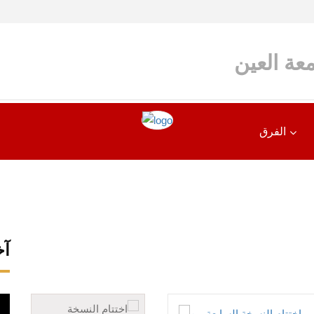
عة العين
الفرق
آخ